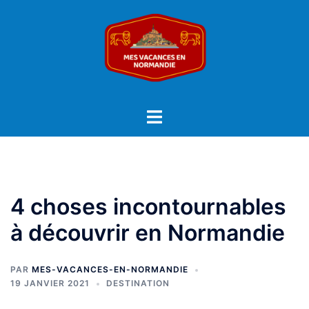
Aller
au
contenu
Ouvrir/fermer
le
menu
4 choses incontournables
à découvrir en Normandie
PAR
MES-VACANCES-EN-NORMANDIE
19 JANVIER 2021
DESTINATION