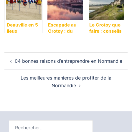
Deauville en 5
Escapade au
Le Crotoy que
lieux
Crotoy : du
faire : conseils
incontournables
Domaine La
d’inities pour
Grangette aux
des vacances
activites
reussies
Navigation
incontournables
04 bonnes raisons d’entreprendre en Normandie
en Baie de
d’article
Somme
Les meilleures manieres de profiter de la
Normandie
Rechercher :