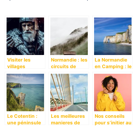
Visiter les
Normandie : les
La Normandie
villages
circuits de
en Camping : le
médiévaux de
randonnées
meilleur moyen
la Normandie
incontournables
de découvrir la
de la région
région
Le Cotentin :
Les meilleures
Nos conseils
une péninsule
manieres de
pour s’initier au
chargé
profiter de la
bateau a voile
d’histoire entre
Normandie