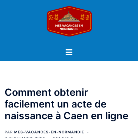
Aller
au
contenu
Ouvrir/fermer
le
menu
Comment obtenir
facilement un acte de
naissance à Caen en ligne
PAR
MES-VACANCES-EN-NORMANDIE